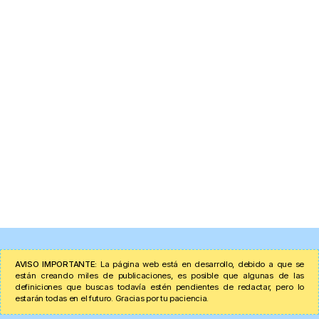
AVISO IMPORTANTE:
La página web está en desarrollo, debido a que se
están creando miles de publicaciones, es posible que algunas de las
definiciones que buscas todavía estén pendientes de redactar, pero lo
estarán todas en el futuro. Gracias por tu paciencia.