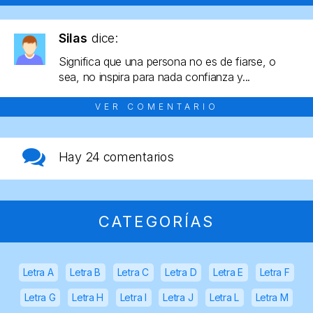
Silas
dice:
Significa que una persona no es de fiarse, o
sea, no inspira para nada confianza y...
VER COMENTARIO
Hay
24 comentarios
CATEGORÍAS
Letra A
Letra B
Letra C
Letra D
Letra E
Letra F
Letra G
Letra H
Letra I
Letra J
Letra L
Letra M