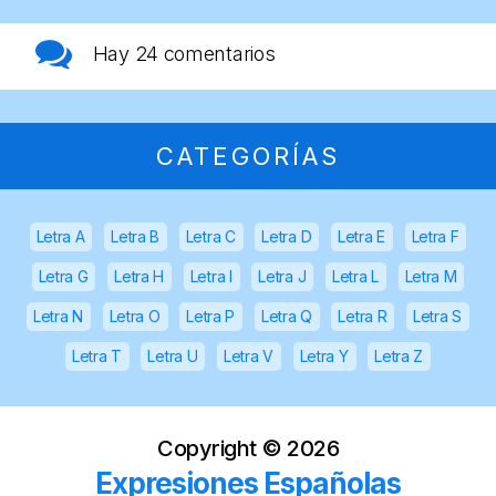
Hay
24 comentarios
CATEGORÍAS
Letra A
Letra B
Letra C
Letra D
Letra E
Letra F
Letra G
Letra H
Letra I
Letra J
Letra L
Letra M
Letra N
Letra O
Letra P
Letra Q
Letra R
Letra S
Letra T
Letra U
Letra V
Letra Y
Letra Z
Copyright ©
2026
Expresiones Españolas