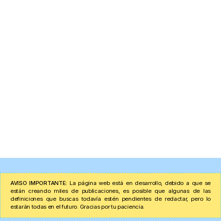
AVISO IMPORTANTE:
La página web está en desarrollo, debido a que se
están creando miles de publicaciones, es posible que algunas de las
definiciones que buscas todavía estén pendientes de redactar, pero lo
estarán todas en el futuro. Gracias por tu paciencia.