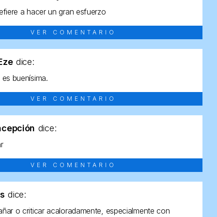
efiere a hacer un gran esfuerzo
VER COMENTARIO
tEze
dice:
 es buenísima.
VER COMENTARIO
ncepción
dice:
ar
VER COMENTARIO
as
dice:
ñar o criticar acaloradamente, especialmente con