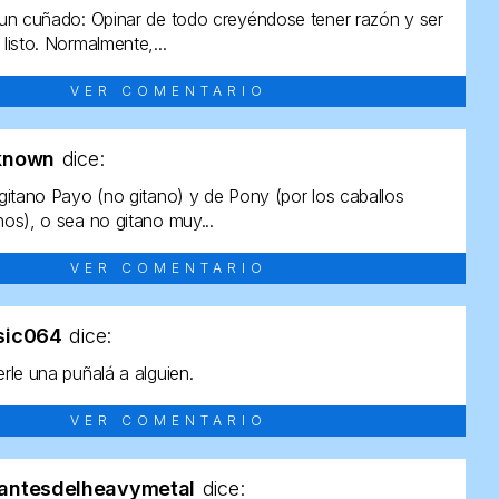
un cuñado: Opinar de todo creyéndose tener razón y ser
listo. Normalmente,...
VER COMENTARIO
known
dice:
gitano Payo (no gitano) y de Pony (por los caballos
os), o sea no gitano muy...
VER COMENTARIO
sic064
dice:
rle una puñalá a alguien.
VER COMENTARIO
antesdelheavymetal
dice: