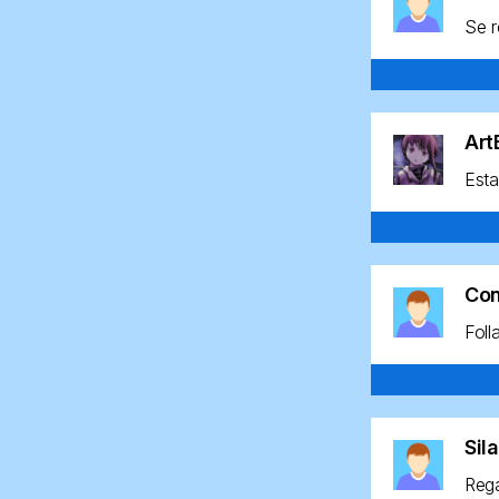
Se r
Ar
Esta
Co
Foll
Sil
Rega