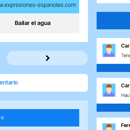
Bailar el agua
Car
Ten
entario
Car
Hace
os
Fe