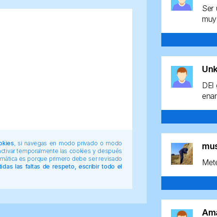
Ser 
muy 
Un
DEl 
enan
okies
, si navegas en modo privado o modo
mu
 activar temporalmente las cookies y después
tomática es porque primero debe ser revisado
Mete
das las faltas de respeto, escribir todo el
Am