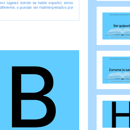
tros lugares donde se hable español, estos
diferente, o puedan ser malinterpretados por