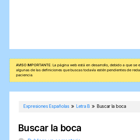
AVISO IMPORTANTE:
La página web está en desarrollo, debido a que se e
algunas de las definiciones que buscas todavía estén pendientes de redacta
paciencia.
Expresiones Españolas
Letra B
Buscar la boca
Buscar la boca