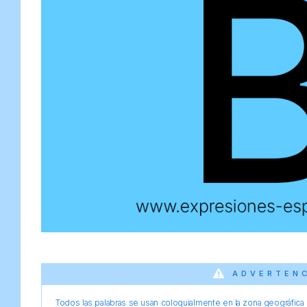
ADVERTEN
Todos las palabras se usan coloquialmente en la zona geográfica d