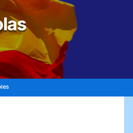
las
les