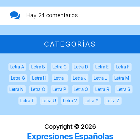
Hay
24 comentarios
CATEGORÍAS
Letra A
Letra B
Letra C
Letra D
Letra E
Letra F
Letra G
Letra H
Letra I
Letra J
Letra L
Letra M
Letra N
Letra O
Letra P
Letra Q
Letra R
Letra S
Letra T
Letra U
Letra V
Letra Y
Letra Z
Copyright ©
2026
Expresiones Españolas