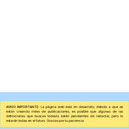
AVISO IMPORTANTE:
La página web está en desarrollo, debido a que se
están creando miles de publicaciones, es posible que algunas de las
definiciones que buscas todavía estén pendientes de redactar, pero lo
estarán todas en el futuro. Gracias por tu paciencia.