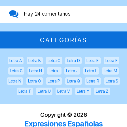
Hay
24 comentarios
CATEGORÍAS
Letra A
Letra B
Letra C
Letra D
Letra E
Letra F
Letra G
Letra H
Letra I
Letra J
Letra L
Letra M
Letra N
Letra O
Letra P
Letra Q
Letra R
Letra S
Letra T
Letra U
Letra V
Letra Y
Letra Z
Copyright ©
2026
Expresiones Españolas