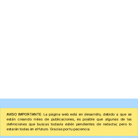
AVISO IMPORTANTE:
La página web está en desarrollo, debido a que se
están creando miles de publicaciones, es posible que algunas de las
definiciones que buscas todavía estén pendientes de redactar, pero lo
estarán todas en el futuro. Gracias por tu paciencia.