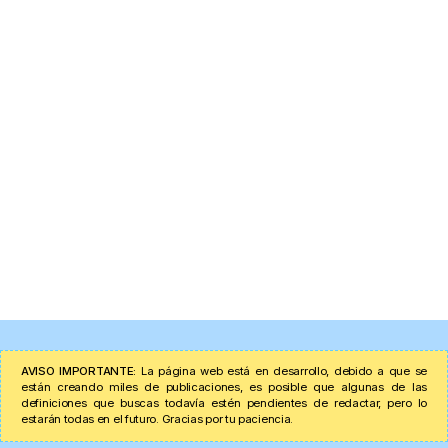
AVISO IMPORTANTE:
La página web está en desarrollo, debido a que se
están creando miles de publicaciones, es posible que algunas de las
definiciones que buscas todavía estén pendientes de redactar, pero lo
estarán todas en el futuro. Gracias por tu paciencia.