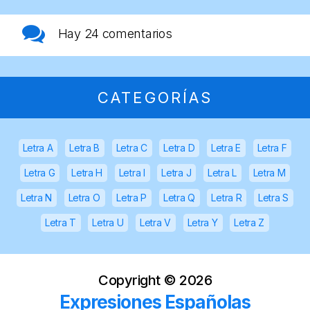
Hay
24 comentarios
CATEGORÍAS
Letra A
Letra B
Letra C
Letra D
Letra E
Letra F
Letra G
Letra H
Letra I
Letra J
Letra L
Letra M
Letra N
Letra O
Letra P
Letra Q
Letra R
Letra S
Letra T
Letra U
Letra V
Letra Y
Letra Z
Copyright ©
2026
Expresiones Españolas