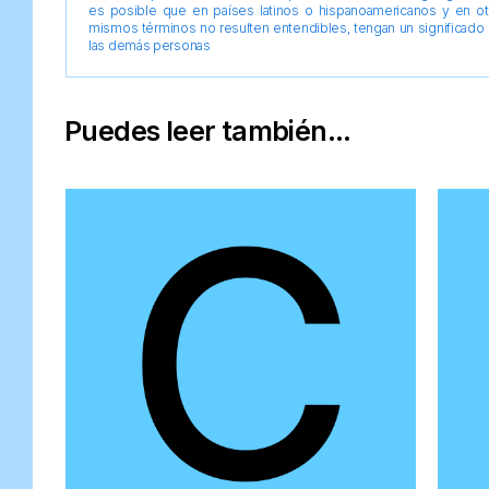
es posible que en países latinos o hispanoamericanos y en o
mismos términos no resulten entendibles, tengan un significado 
las demás personas
Puedes leer también...