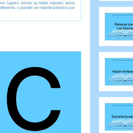
tros lugares donde se hable español, estos
diferente, o puedan ser malinterpretados por