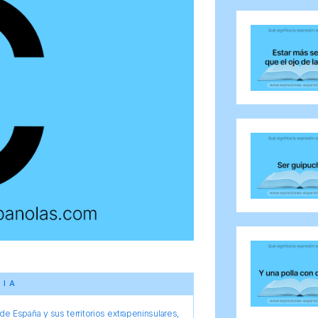
CIA
e España y sus territorios extrapeninsulares,