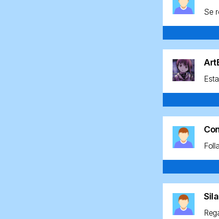
Se r
Ar
Esta
Co
Foll
Sil
Rega