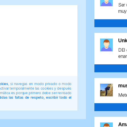
Ser 
muy 
Un
DEl 
enan
okies
, si navegas en modo privado o modo
mu
 activar temporalmente las cookies y después
tomática es porque primero debe ser revisado
Mete
das las faltas de respeto, escribir todo el
Am