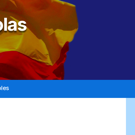
las
les