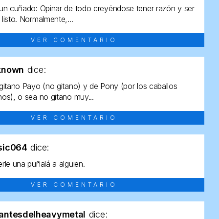
un cuñado: Opinar de todo creyéndose tener razón y ser
listo. Normalmente,...
VER COMENTARIO
known
dice:
gitano Payo (no gitano) y de Pony (por los caballos
os), o sea no gitano muy...
VER COMENTARIO
sic064
dice:
rle una puñalá a alguien.
VER COMENTARIO
antesdelheavymetal
dice: