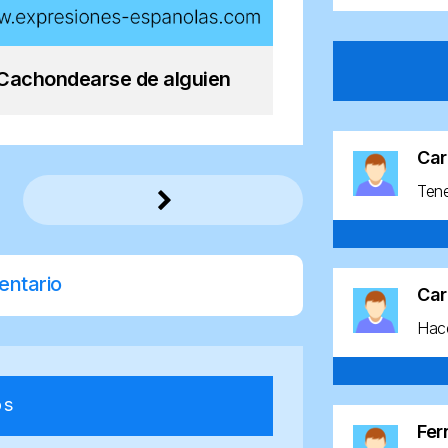
Cachondearse de alguien
Car
Ten
entario
Car
Hace
os
Fe