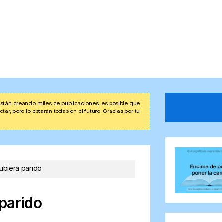
stán creando miles de publicaciones, es posible que
r, pero lo estarán todas en el futuro. Gracias por tu
ubiera parido
parido