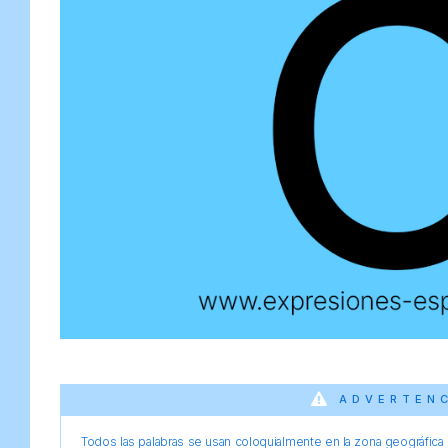
ADVERTEN
Todos las palabras se usan coloquialmente en la zona geográfica d