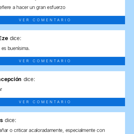
efiere a hacer un gran esfuerzo
VER COMENTARIO
tEze
dice:
 es buenísima.
VER COMENTARIO
ncepción
dice:
ar
VER COMENTARIO
as
dice:
ñar o criticar acaloradamente, especialmente con