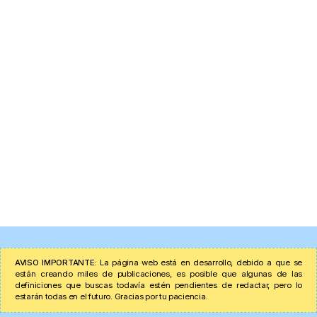
AVISO IMPORTANTE:
La página web está en desarrollo, debido a que se
están creando miles de publicaciones, es posible que algunas de las
definiciones que buscas todavía estén pendientes de redactar, pero lo
estarán todas en el futuro. Gracias por tu paciencia.