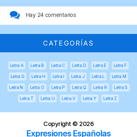
Hay
24 comentarios
CATEGORÍAS
Letra A
Letra B
Letra C
Letra D
Letra E
Letra F
Letra G
Letra H
Letra I
Letra J
Letra L
Letra M
Letra N
Letra O
Letra P
Letra Q
Letra R
Letra S
Letra T
Letra U
Letra V
Letra Y
Letra Z
Copyright ©
2026
Expresiones Españolas