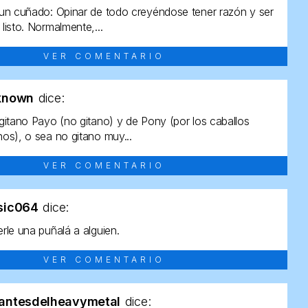
un cuñado: Opinar de todo creyéndose tener razón y ser
listo. Normalmente,...
VER COMENTARIO
known
dice:
gitano Payo (no gitano) y de Pony (por los caballos
os), o sea no gitano muy...
VER COMENTARIO
sic064
dice:
rle una puñalá a alguien.
VER COMENTARIO
antesdelheavymetal
dice: