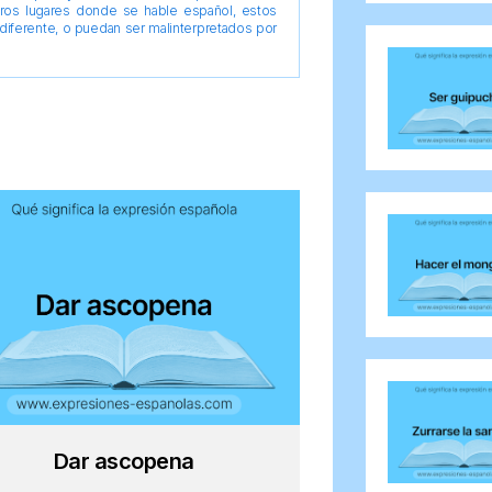
tros lugares donde se hable español, estos
diferente, o puedan ser malinterpretados por
Dar ascopena