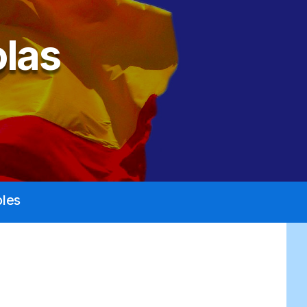
las
les