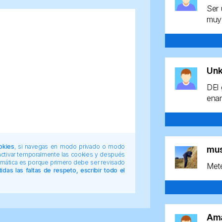
Ser 
muy 
Un
DEl 
enan
okies
, si navegas en modo privado o modo
mu
 activar temporalmente las cookies y después
tomática es porque primero debe ser revisado
Mete
das las faltas de respeto, escribir todo el
Am