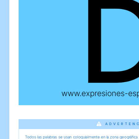
ADVERTEN
Todos las palabras se usan coloquialmente en la zona geográfica d