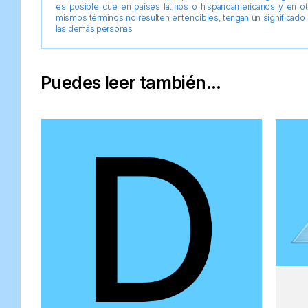
es posible que en países latinos o hispanoamericanos y en o
mismos términos no resulten entendibles, tengan un significado 
las demás personas
Puedes leer también...