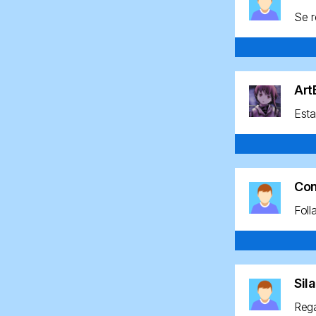
Se r
Ar
Esta
Co
Foll
Sil
Rega