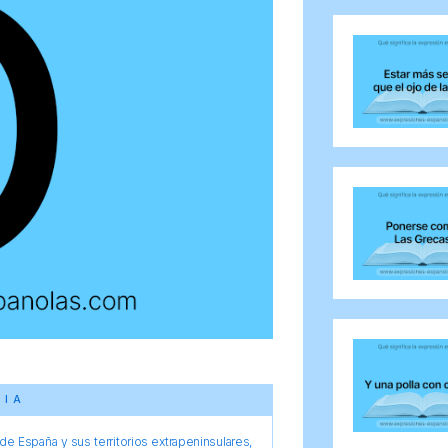
CIA
e España y sus territorios extrapeninsulares,