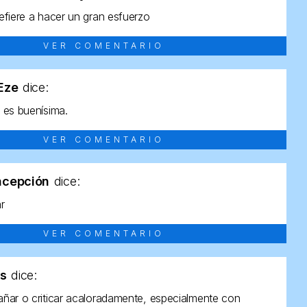
efiere a hacer un gran esfuerzo
VER COMENTARIO
tEze
dice:
 es buenísima.
VER COMENTARIO
ncepción
dice:
ar
VER COMENTARIO
as
dice:
ñar o criticar acaloradamente, especialmente con