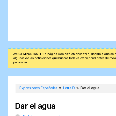
AVISO IMPORTANTE:
La página web está en desarrollo, debido a que se e
algunas de las definiciones que buscas todavía estén pendientes de redacta
paciencia.
Expresiones Españolas
Letra D
Dar el agua
Dar el agua