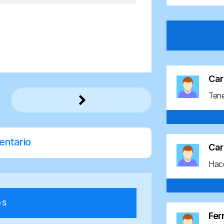
Car
Ten
entario
Car
Hace
os
Fe