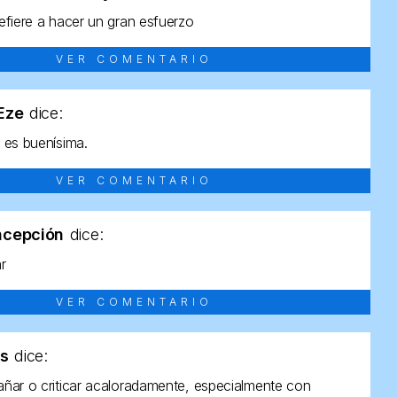
efiere a hacer un gran esfuerzo
VER COMENTARIO
tEze
dice:
 es buenísima.
VER COMENTARIO
ncepción
dice:
ar
VER COMENTARIO
as
dice:
ñar o criticar acaloradamente, especialmente con