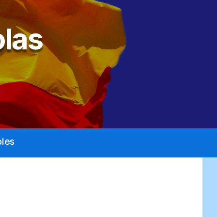
las
les