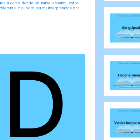
tros lugares donde se hable español, estos
diferente, o puedan ser malinterpretados por