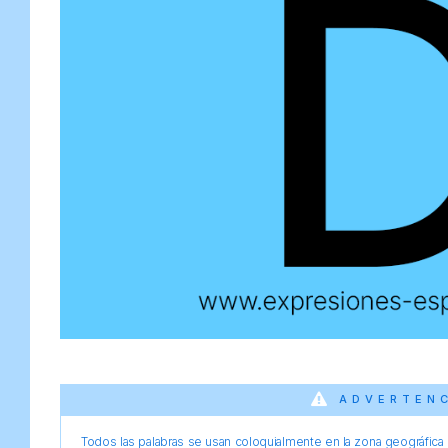
ADVERTEN
Todos las palabras se usan coloquialmente en la zona geográfica d