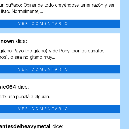
un cuñado: Opinar de todo creyéndose tener razón y ser
listo. Normalmente,...
VER COMENTARIO
known
dice:
gitano Payo (no gitano) y de Pony (por los caballos
os), o sea no gitano muy...
VER COMENTARIO
sic064
dice:
rle una puñalá a alguien.
VER COMENTARIO
antesdelheavymetal
dice: