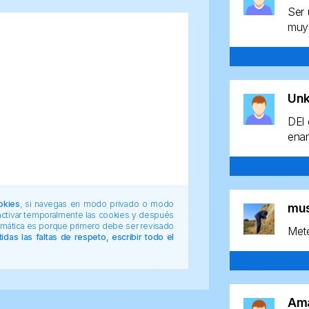
Ser 
muy 
Un
DEl 
enan
okies
, si navegas en modo privado o modo
mu
 activar temporalmente las cookies y después
tomática es porque primero debe ser revisado
Mete
das las faltas de respeto, escribir todo el
Am