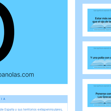
CIA
e España y sus territorios extrapeninsulares,