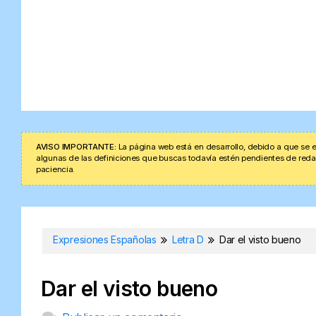
AVISO IMPORTANTE:
La página web está en desarrollo, debido a que se e
algunas de las definiciones que buscas todavía estén pendientes de redacta
paciencia.
Expresiones Españolas
Letra D
Dar el visto bueno
Dar el visto bueno