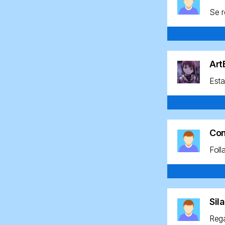
Se r
Ar
Esta
Co
Foll
Sil
Rega