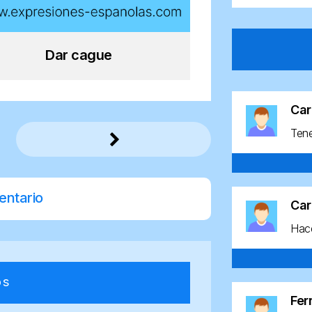
Dar cague
Car
Ten
entario
Car
Hace
os
Fe