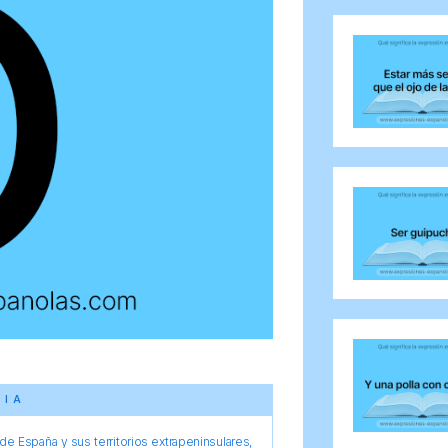
CIA
e España y sus territorios extrapeninsulares,