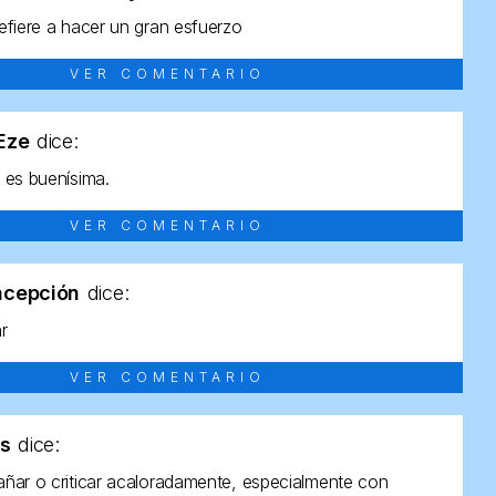
efiere a hacer un gran esfuerzo
VER COMENTARIO
tEze
dice:
 es buenísima.
VER COMENTARIO
ncepción
dice:
ar
VER COMENTARIO
as
dice:
ñar o criticar acaloradamente, especialmente con