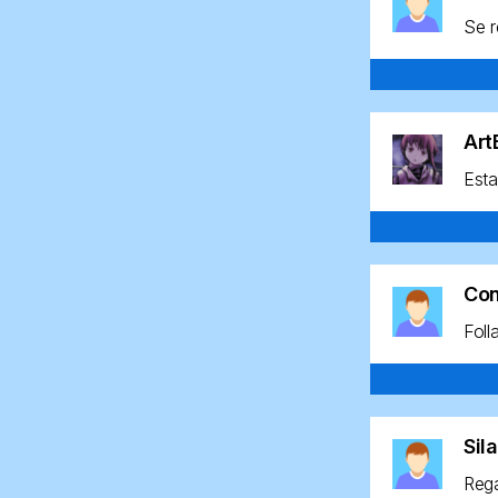
Se r
Ar
Esta
Co
Foll
Sil
Rega