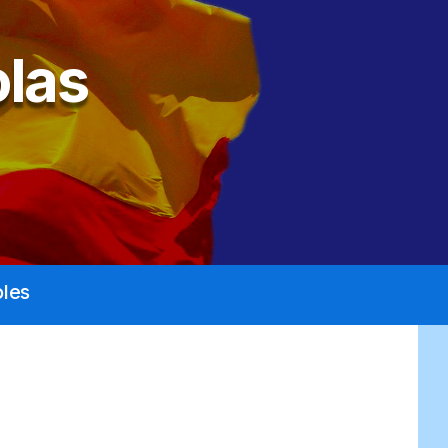
las
les