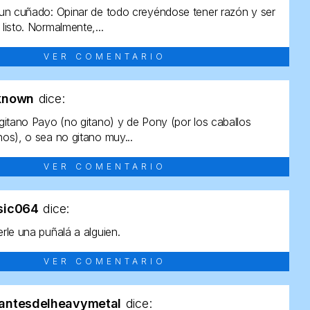
un cuñado: Opinar de todo creyéndose tener razón y ser
listo. Normalmente,...
VER COMENTARIO
known
dice:
gitano Payo (no gitano) y de Pony (por los caballos
os), o sea no gitano muy...
VER COMENTARIO
sic064
dice:
rle una puñalá a alguien.
VER COMENTARIO
antesdelheavymetal
dice: