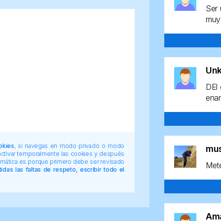
Ser 
muy 
Un
DEl 
enan
okies
, si navegas en modo privado o modo
mu
 activar temporalmente las cookies y después
tomática es porque primero debe ser revisado
Mete
das las faltas de respeto, escribir todo el
Am