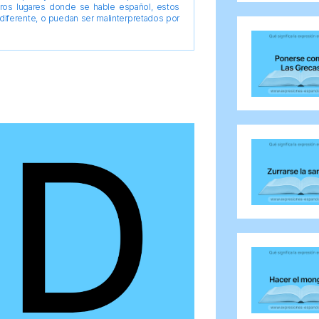
tros lugares donde se hable español, estos
diferente, o puedan ser malinterpretados por