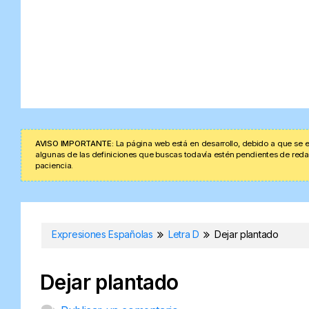
AVISO IMPORTANTE:
La página web está en desarrollo, debido a que se e
algunas de las definiciones que buscas todavía estén pendientes de redacta
paciencia.
Expresiones Españolas
Letra D
Dejar plantado
Dejar plantado