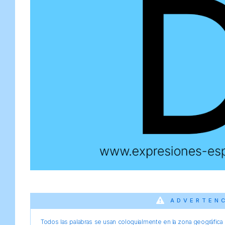
ADVERTEN
Todos las palabras se usan coloquialmente en la zona geográfica d