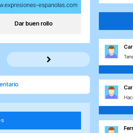
Dar buen rollo
Car
Ten
entario
Car
Hace
os
Fe