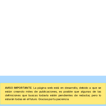
AVISO IMPORTANTE:
La página web está en desarrollo, debido a que se
están creando miles de publicaciones, es posible que algunas de las
definiciones que buscas todavía estén pendientes de redactar, pero lo
estarán todas en el futuro. Gracias por tu paciencia.