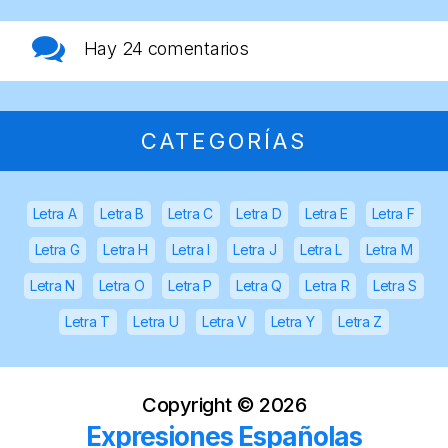
Hay
24 comentarios
CATEGORÍAS
Letra A
Letra B
Letra C
Letra D
Letra E
Letra F
Letra G
Letra H
Letra I
Letra J
Letra L
Letra M
Letra N
Letra O
Letra P
Letra Q
Letra R
Letra S
Letra T
Letra U
Letra V
Letra Y
Letra Z
Copyright ©
2026
Expresiones Españolas