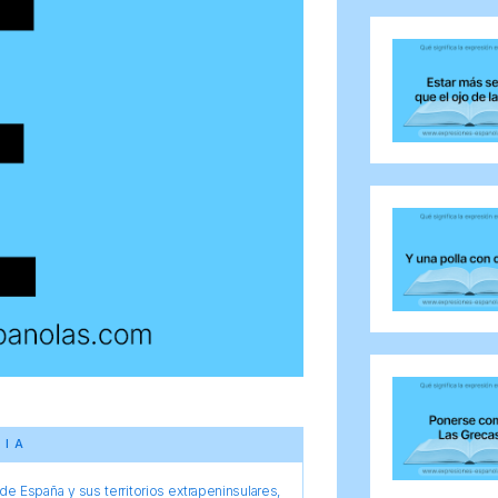
CIA
e España y sus territorios extrapeninsulares,