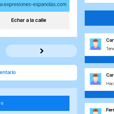
Echar a la calle
Car
Ten
entario
Car
Hace
os
Fe