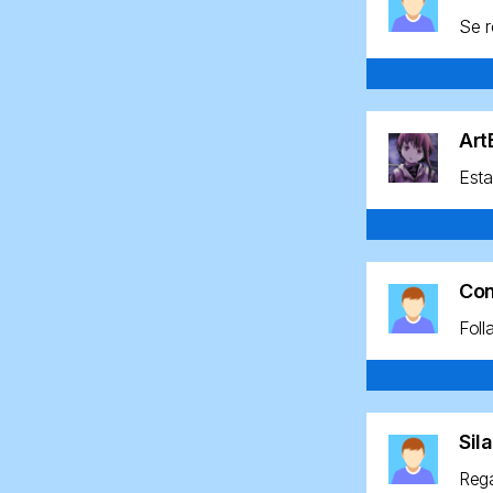
Se r
Ar
Esta
Co
Foll
Sil
Rega