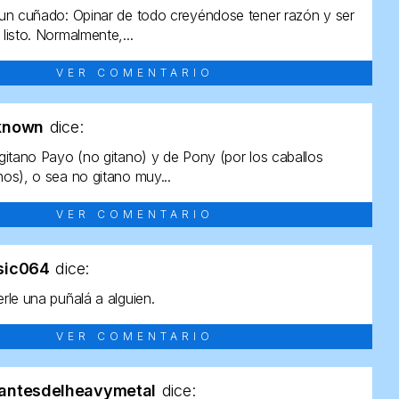
un cuñado: Opinar de todo creyéndose tener razón y ser
listo. Normalmente,...
VER COMENTARIO
known
dice:
gitano Payo (no gitano) y de Pony (por los caballos
os), o sea no gitano muy...
VER COMENTARIO
sic064
dice:
rle una puñalá a alguien.
VER COMENTARIO
antesdelheavymetal
dice: