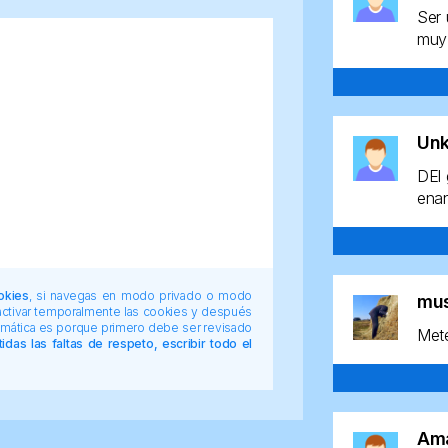
Ser 
muy 
Un
DEl 
enan
okies
, si navegas en modo privado o modo
mu
 activar temporalmente las cookies y después
tomática es porque primero debe ser revisado
Mete
das las faltas de respeto, escribir todo el
Am