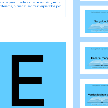
tros lugares donde se hable español, estos
diferente, o puedan ser malinterpretados por