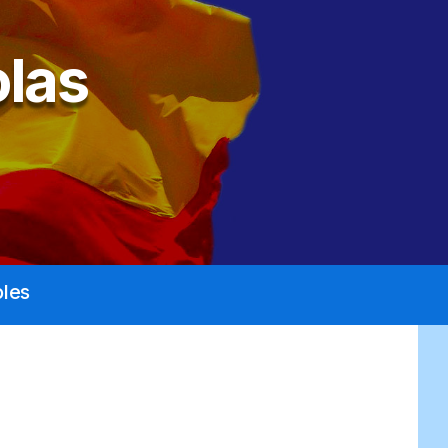
las
les