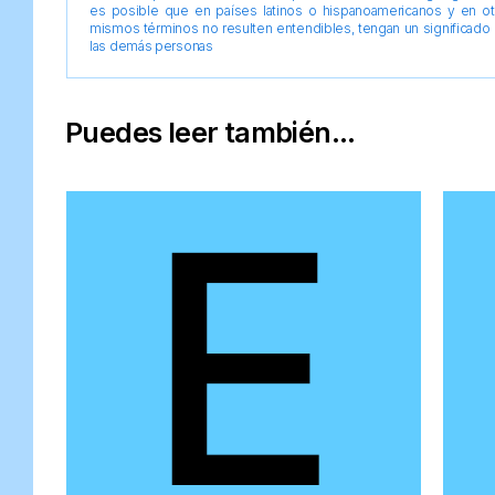
es posible que en países latinos o hispanoamericanos y en o
mismos términos no resulten entendibles, tengan un significado 
las demás personas
Puedes leer también...