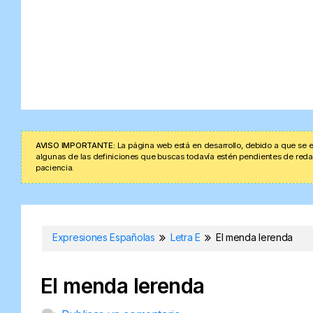
AVISO IMPORTANTE:
La página web está en desarrollo, debido a que se e
algunas de las definiciones que buscas todavía estén pendientes de redacta
paciencia.
Expresiones Españolas
Letra E
El menda lerenda
El menda lerenda