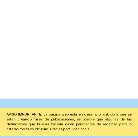
AVISO IMPORTANTE:
La página web está en desarrollo, debido a que se
están creando miles de publicaciones, es posible que algunas de las
definiciones que buscas todavía estén pendientes de redactar, pero lo
estarán todas en el futuro. Gracias por tu paciencia.