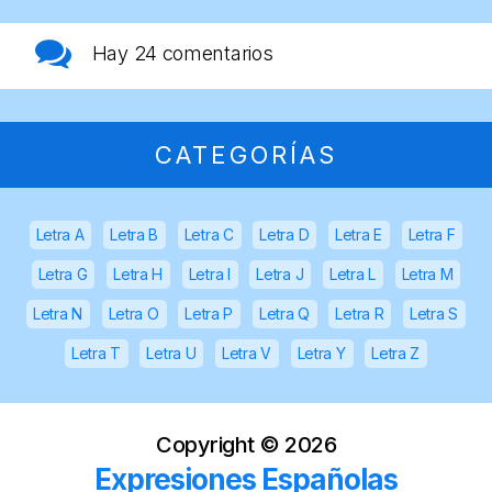
Hay
24 comentarios
CATEGORÍAS
Letra A
Letra B
Letra C
Letra D
Letra E
Letra F
Letra G
Letra H
Letra I
Letra J
Letra L
Letra M
Letra N
Letra O
Letra P
Letra Q
Letra R
Letra S
Letra T
Letra U
Letra V
Letra Y
Letra Z
Copyright ©
2026
Expresiones Españolas