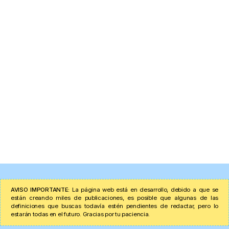
AVISO IMPORTANTE:
La página web está en desarrollo, debido a que se
están creando miles de publicaciones, es posible que algunas de las
definiciones que buscas todavía estén pendientes de redactar, pero lo
estarán todas en el futuro. Gracias por tu paciencia.