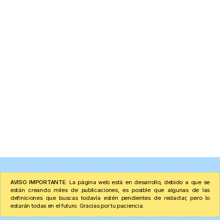
AVISO IMPORTANTE:
La página web está en desarrollo, debido a que se
están creando miles de publicaciones, es posible que algunas de las
definiciones que buscas todavía estén pendientes de redactar, pero lo
estarán todas en el futuro. Gracias por tu paciencia.