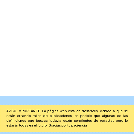
AVISO IMPORTANTE:
La página web está en desarrollo, debido a que se
están creando miles de publicaciones, es posible que algunas de las
definiciones que buscas todavía estén pendientes de redactar, pero lo
estarán todas en el futuro. Gracias por tu paciencia.