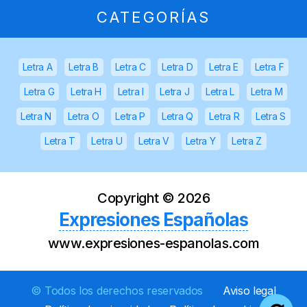
CATEGORÍAS
Letra A
Letra B
Letra C
Letra D
Letra E
Letra F
Letra G
Letra H
Letra I
Letra J
Letra L
Letra M
Letra N
Letra O
Letra P
Letra Q
Letra R
Letra S
Letra T
Letra U
Letra V
Letra Y
Letra Z
Copyright ©
2026
Expresiones Españolas
www.expresiones-espanolas.com
© Todos los derechos reservados
Aviso legal