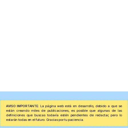
AVISO IMPORTANTE:
La página web está en desarrollo, debido a que se
están creando miles de publicaciones, es posible que algunas de las
definiciones que buscas todavía estén pendientes de redactar, pero lo
estarán todas en el futuro. Gracias por tu paciencia.