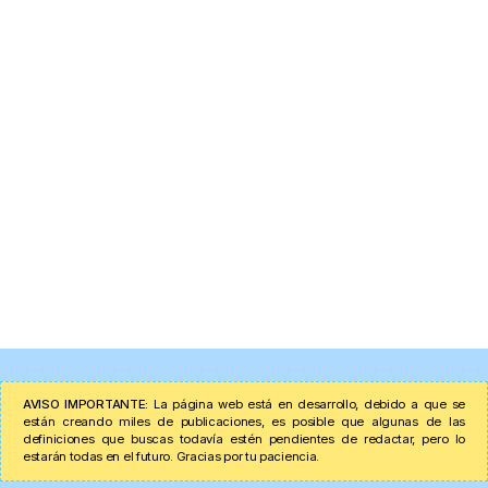
AVISO IMPORTANTE:
La página web está en desarrollo, debido a que se
están creando miles de publicaciones, es posible que algunas de las
definiciones que buscas todavía estén pendientes de redactar, pero lo
estarán todas en el futuro. Gracias por tu paciencia.