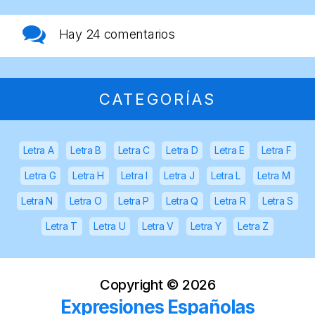
Hay
24 comentarios
CATEGORÍAS
Letra A
Letra B
Letra C
Letra D
Letra E
Letra F
Letra G
Letra H
Letra I
Letra J
Letra L
Letra M
Letra N
Letra O
Letra P
Letra Q
Letra R
Letra S
Letra T
Letra U
Letra V
Letra Y
Letra Z
Copyright ©
2026
Expresiones Españolas