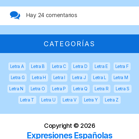
Hay
24 comentarios
CATEGORÍAS
Letra A
Letra B
Letra C
Letra D
Letra E
Letra F
Letra G
Letra H
Letra I
Letra J
Letra L
Letra M
Letra N
Letra O
Letra P
Letra Q
Letra R
Letra S
Letra T
Letra U
Letra V
Letra Y
Letra Z
Copyright ©
2026
Expresiones Españolas