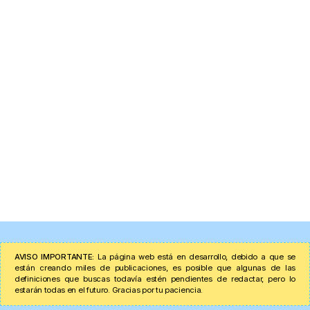
AVISO IMPORTANTE:
La página web está en desarrollo, debido a que se
están creando miles de publicaciones, es posible que algunas de las
definiciones que buscas todavía estén pendientes de redactar, pero lo
estarán todas en el futuro. Gracias por tu paciencia.