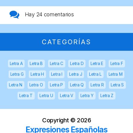
Hay
24 comentarios
CATEGORÍAS
Letra A
Letra B
Letra C
Letra D
Letra E
Letra F
Letra G
Letra H
Letra I
Letra J
Letra L
Letra M
Letra N
Letra O
Letra P
Letra Q
Letra R
Letra S
Letra T
Letra U
Letra V
Letra Y
Letra Z
Copyright ©
2026
Expresiones Españolas