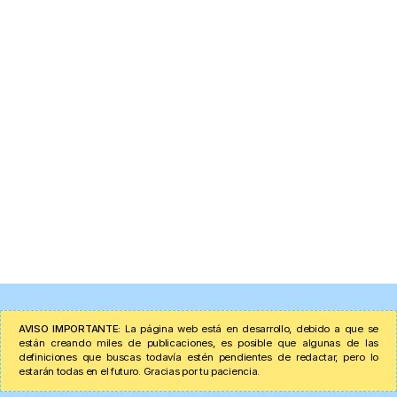
AVISO IMPORTANTE:
La página web está en desarrollo, debido a que se
están creando miles de publicaciones, es posible que algunas de las
definiciones que buscas todavía estén pendientes de redactar, pero lo
estarán todas en el futuro. Gracias por tu paciencia.