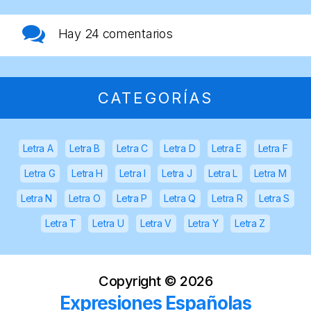
Hay
24 comentarios
CATEGORÍAS
Letra A
Letra B
Letra C
Letra D
Letra E
Letra F
Letra G
Letra H
Letra I
Letra J
Letra L
Letra M
Letra N
Letra O
Letra P
Letra Q
Letra R
Letra S
Letra T
Letra U
Letra V
Letra Y
Letra Z
Copyright ©
2026
Expresiones Españolas