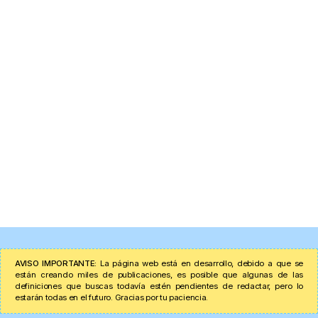
AVISO IMPORTANTE:
La página web está en desarrollo, debido a que se
están creando miles de publicaciones, es posible que algunas de las
definiciones que buscas todavía estén pendientes de redactar, pero lo
estarán todas en el futuro. Gracias por tu paciencia.