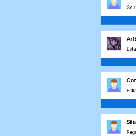
Se r
Ar
Esta
Co
Foll
Sil
Rega