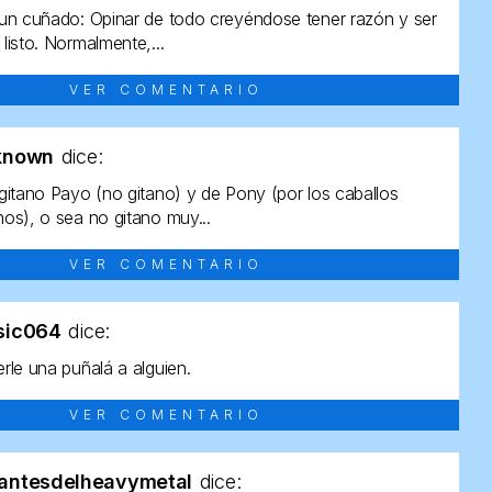
un cuñado: Opinar de todo creyéndose tener razón y ser
listo. Normalmente,...
VER COMENTARIO
known
dice:
gitano Payo (no gitano) y de Pony (por los caballos
os), o sea no gitano muy...
VER COMENTARIO
sic064
dice:
rle una puñalá a alguien.
VER COMENTARIO
antesdelheavymetal
dice: