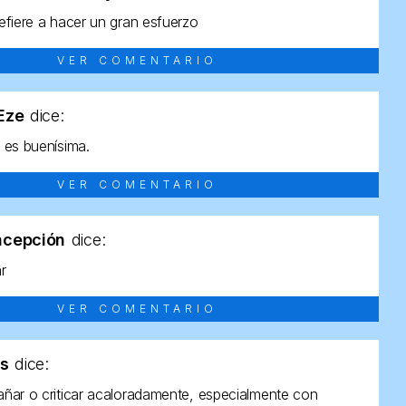
efiere a hacer un gran esfuerzo
VER COMENTARIO
tEze
dice:
 es buenísima.
VER COMENTARIO
ncepción
dice:
ar
VER COMENTARIO
as
dice:
ñar o criticar acaloradamente, especialmente con