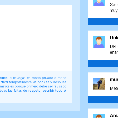
Ser 
muy 
Un
DEl 
enan
okies
, si navegas en modo privado o modo
mu
 activar temporalmente las cookies y después
tomática es porque primero debe ser revisado
Mete
das las faltas de respeto, escribir todo el
Am