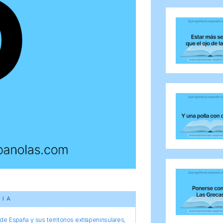
CIA
e España y sus territorios extrapeninsulares,