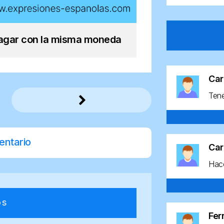
agar con la misma moneda
Car
Ten
entario
Car
Hace
os
Fe