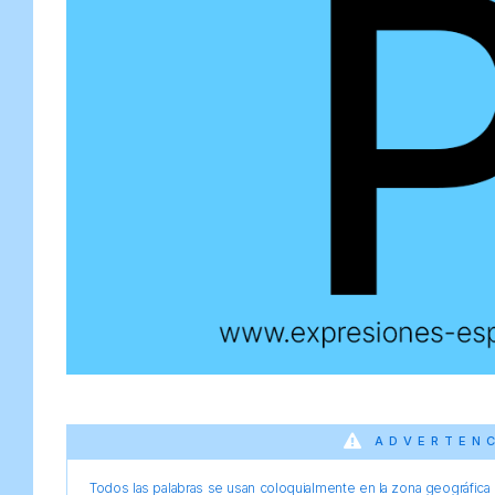
ADVERTEN
Todos las palabras se usan coloquialmente en la zona geográfica d