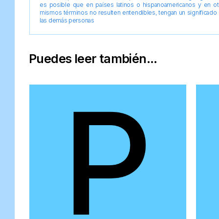
es posible que en países latinos o hispanoamericanos y en o
mismos términos no resulten entendibles, tengan un significado 
las demás personas
Puedes leer también...