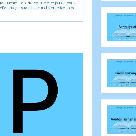
tros lugares donde se hable español, estos
diferente, o puedan ser malinterpretados por