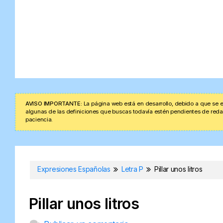
AVISO IMPORTANTE:
La página web está en desarrollo, debido a que se e
algunas de las definiciones que buscas todavía estén pendientes de redacta
paciencia.
Expresiones Españolas
Letra P
Pillar unos litros
Pillar unos litros