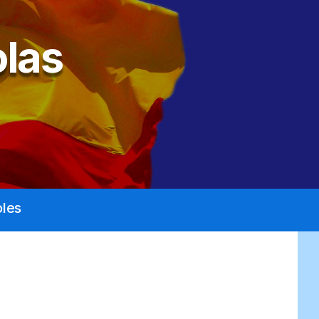
las
les