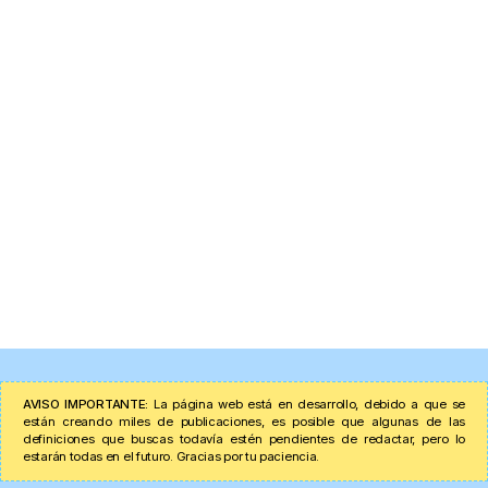
AVISO IMPORTANTE:
La página web está en desarrollo, debido a que se
están creando miles de publicaciones, es posible que algunas de las
definiciones que buscas todavía estén pendientes de redactar, pero lo
estarán todas en el futuro. Gracias por tu paciencia.