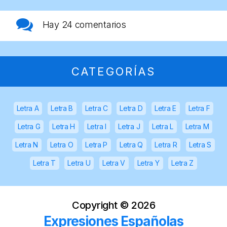
Hay
24 comentarios
CATEGORÍAS
Letra A
Letra B
Letra C
Letra D
Letra E
Letra F
Letra G
Letra H
Letra I
Letra J
Letra L
Letra M
Letra N
Letra O
Letra P
Letra Q
Letra R
Letra S
Letra T
Letra U
Letra V
Letra Y
Letra Z
Copyright ©
2026
Expresiones Españolas