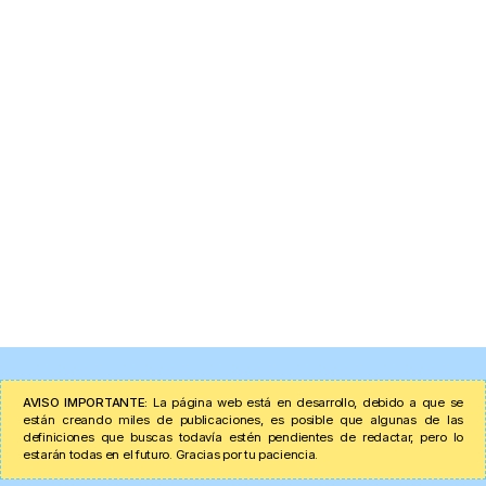
AVISO IMPORTANTE:
La página web está en desarrollo, debido a que se
están creando miles de publicaciones, es posible que algunas de las
definiciones que buscas todavía estén pendientes de redactar, pero lo
estarán todas en el futuro. Gracias por tu paciencia.