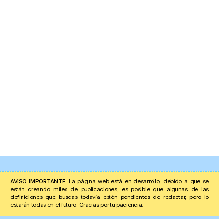
AVISO IMPORTANTE:
La página web está en desarrollo, debido a que se
están creando miles de publicaciones, es posible que algunas de las
definiciones que buscas todavía estén pendientes de redactar, pero lo
estarán todas en el futuro. Gracias por tu paciencia.