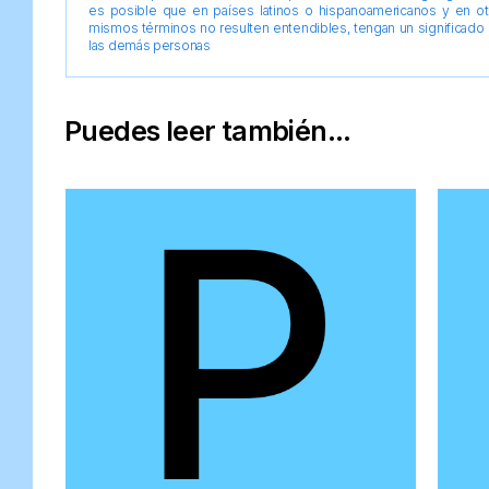
es posible que en países latinos o hispanoamericanos y en o
mismos términos no resulten entendibles, tengan un significado 
las demás personas
Puedes leer también...