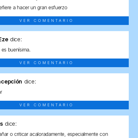
efiere a hacer un gran esfuerzo
VER COMENTARIO
tEze
dice:
 es buenísima.
VER COMENTARIO
ncepción
dice:
ar
VER COMENTARIO
as
dice:
ñar o criticar acaloradamente, especialmente con