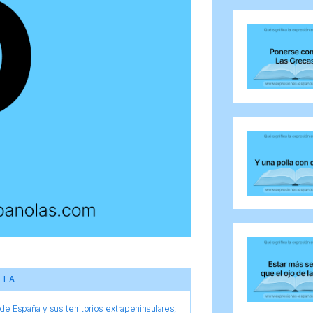
CIA
e España y sus territorios extrapeninsulares,