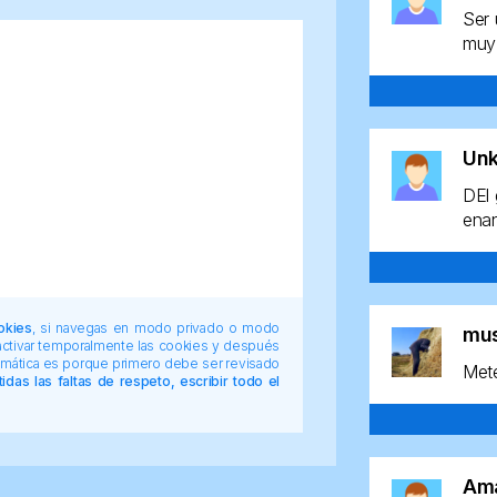
Ser 
muy 
Un
DEl 
enan
okies
, si navegas en modo privado o modo
mu
 activar temporalmente las cookies y después
tomática es porque primero debe ser revisado
Mete
das las faltas de respeto, escribir todo el
Am