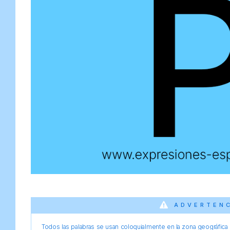
ADVERTEN
Todos las palabras se usan coloquialmente en la zona geográfica d