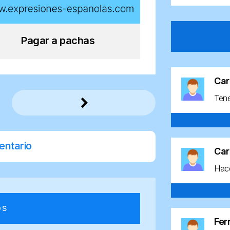
Pagar a pachas
Car
Ten
entario
Car
Hace
os
Fe