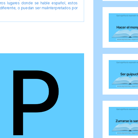
tros lugares donde se hable español, estos
diferente, o puedan ser malinterpretados por