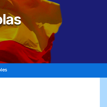
las
les