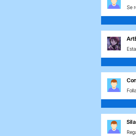
Se r
Ar
Esta
Co
Foll
Sil
Rega