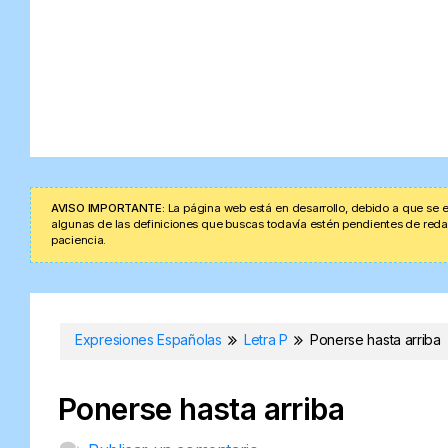
AVISO IMPORTANTE:
La página web está en desarrollo, debido a que se e
algunas de las definiciones que buscas todavía estén pendientes de redacta
paciencia.
Expresiones Españolas
Letra P
Ponerse hasta arriba
Ponerse hasta arriba