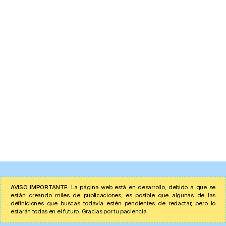
AVISO IMPORTANTE:
La página web está en desarrollo, debido a que se
están creando miles de publicaciones, es posible que algunas de las
definiciones que buscas todavía estén pendientes de redactar, pero lo
estarán todas en el futuro. Gracias por tu paciencia.