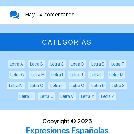
Hay
24 comentarios
CATEGORÍAS
Letra A
Letra B
Letra C
Letra D
Letra E
Letra F
Letra G
Letra H
Letra I
Letra J
Letra L
Letra M
Letra N
Letra O
Letra P
Letra Q
Letra R
Letra S
Letra T
Letra U
Letra V
Letra Y
Letra Z
Copyright ©
2026
Expresiones Españolas