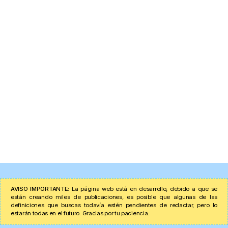
AVISO IMPORTANTE:
La página web está en desarrollo, debido a que se
están creando miles de publicaciones, es posible que algunas de las
definiciones que buscas todavía estén pendientes de redactar, pero lo
estarán todas en el futuro. Gracias por tu paciencia.