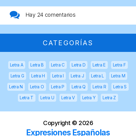
Hay
24 comentarios
CATEGORÍAS
Letra A
Letra B
Letra C
Letra D
Letra E
Letra F
Letra G
Letra H
Letra I
Letra J
Letra L
Letra M
Letra N
Letra O
Letra P
Letra Q
Letra R
Letra S
Letra T
Letra U
Letra V
Letra Y
Letra Z
Copyright ©
2026
Expresiones Españolas