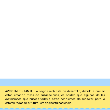
AVISO IMPORTANTE:
La página web está en desarrollo, debido a que se
están creando miles de publicaciones, es posible que algunas de las
definiciones que buscas todavía estén pendientes de redactar, pero lo
estarán todas en el futuro. Gracias por tu paciencia.