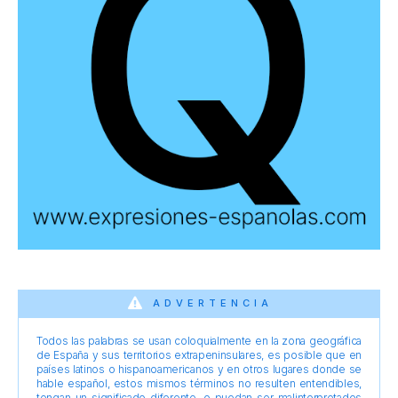
ADVERTENCIA
Todos las palabras se usan coloquialmente en la zona geográfica
de España y sus territorios extrapeninsulares, es posible que en
países latinos o hispanoamericanos y en otros lugares donde se
hable español, estos mismos términos no resulten entendibles,
tengan un significado diferente, o puedan ser malinterpretados