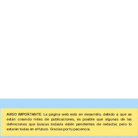
AVISO IMPORTANTE:
La página web está en desarrollo, debido a que se
están creando miles de publicaciones, es posible que algunas de las
definiciones que buscas todavía estén pendientes de redactar, pero lo
estarán todas en el futuro. Gracias por tu paciencia.