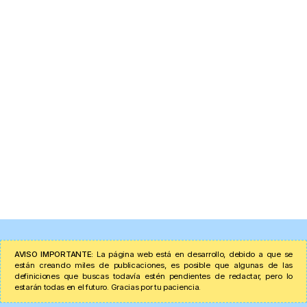
AVISO IMPORTANTE:
La página web está en desarrollo, debido a que se
están creando miles de publicaciones, es posible que algunas de las
definiciones que buscas todavía estén pendientes de redactar, pero lo
estarán todas en el futuro. Gracias por tu paciencia.