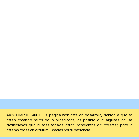
AVISO IMPORTANTE:
La página web está en desarrollo, debido a que se
están creando miles de publicaciones, es posible que algunas de las
definiciones que buscas todavía estén pendientes de redactar, pero lo
estarán todas en el futuro. Gracias por tu paciencia.