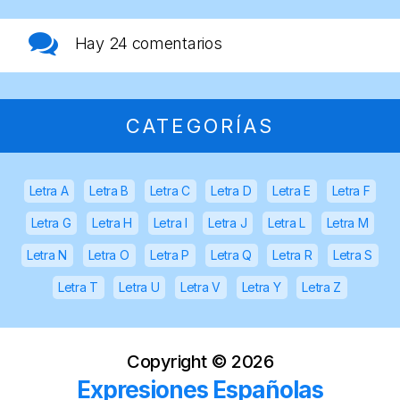
Hay
24 comentarios
CATEGORÍAS
Letra A
Letra B
Letra C
Letra D
Letra E
Letra F
Letra G
Letra H
Letra I
Letra J
Letra L
Letra M
Letra N
Letra O
Letra P
Letra Q
Letra R
Letra S
Letra T
Letra U
Letra V
Letra Y
Letra Z
Copyright ©
2026
Expresiones Españolas