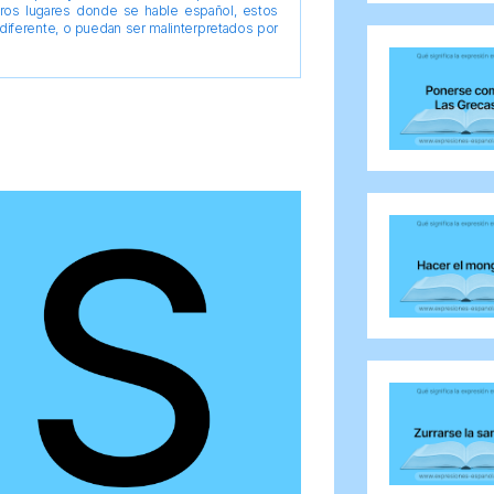
tros lugares donde se hable español, estos
diferente, o puedan ser malinterpretados por