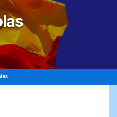
las
les