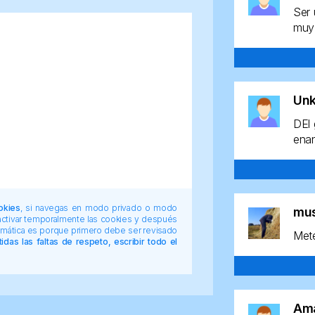
Ser 
muy 
Un
DEl 
enan
okies
, si navegas en modo privado o modo
mu
 activar temporalmente las cookies y después
tomática es porque primero debe ser revisado
Mete
das las faltas de respeto, escribir todo el
Am