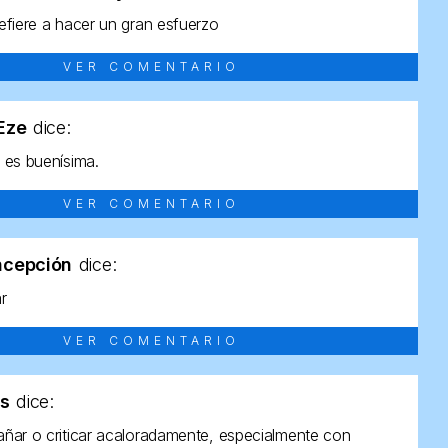
efiere a hacer un gran esfuerzo
VER COMENTARIO
tEze
dice:
 es buenísima.
VER COMENTARIO
ncepción
dice:
ar
VER COMENTARIO
as
dice:
ñar o criticar acaloradamente, especialmente con