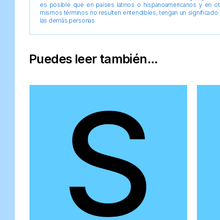
es posible que en países latinos o hispanoamericanos y en o
mismos términos no resulten entendibles, tengan un significado 
las demás personas
Puedes leer también...