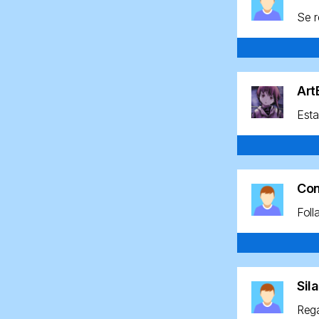
Se r
Ar
Esta
Co
Foll
Sil
Rega