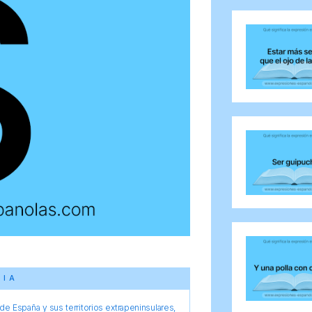
CIA
e España y sus territorios extrapeninsulares,