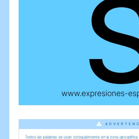
ADVERTEN
Todos las palabras se usan coloquialmente en la zona geográfica d