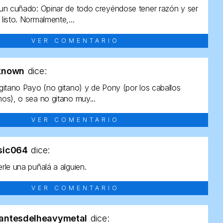
un cuñado: Opinar de todo creyéndose tener razón y ser
listo. Normalmente,...
VER COMENTARIO
known
dice:
gitano Payo (no gitano) y de Pony (por los caballos
os), o sea no gitano muy...
VER COMENTARIO
sic064
dice:
rle una puñalá a alguien.
VER COMENTARIO
antesdelheavymetal
dice: