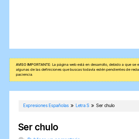
AVISO IMPORTANTE:
La página web está en desarrollo, debido a que se e
algunas de las definiciones que buscas todavía estén pendientes de redacta
paciencia.
Expresiones Españolas
Letra S
Ser chulo
Ser chulo