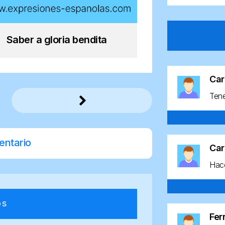
Saber a gloria bendita
Car
Ten
entario
Car
Hace
os
Fe