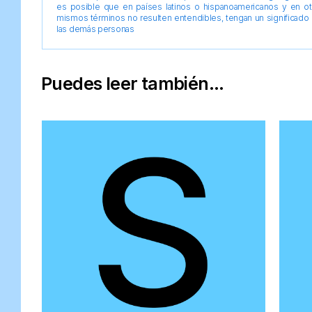
es posible que en países latinos o hispanoamericanos y en o
mismos términos no resulten entendibles, tengan un significado 
las demás personas
Puedes leer también...