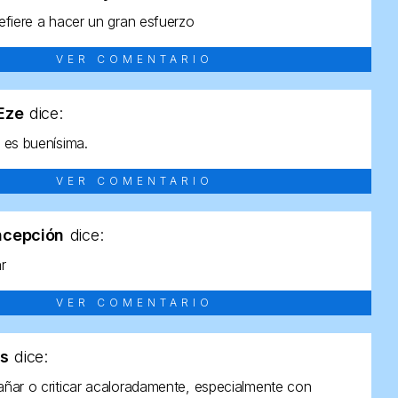
efiere a hacer un gran esfuerzo
VER COMENTARIO
tEze
dice:
 es buenísima.
VER COMENTARIO
ncepción
dice:
ar
VER COMENTARIO
as
dice:
ñar o criticar acaloradamente, especialmente con