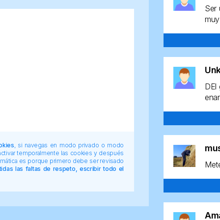
Ser 
muy 
Un
DEl 
enan
okies
, si navegas en modo privado o modo
mu
 activar temporalmente las cookies y después
tomática es porque primero debe ser revisado
Mete
das las faltas de respeto, escribir todo el
Am