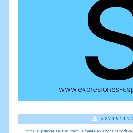
ADVERTEN
Todos las palabras se usan coloquialmente en la zona geográfica d