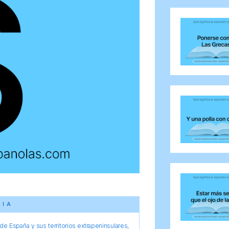
CIA
e España y sus territorios extrapeninsulares,