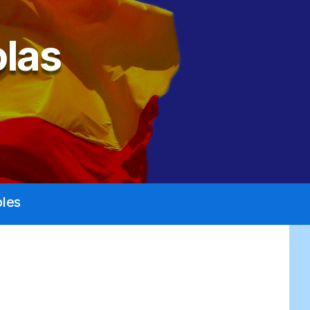
las
les