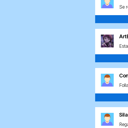
Se r
Ar
Esta
Co
Foll
Sil
Rega