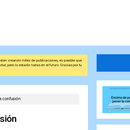
stán creando miles de publicaciones, es posible que
r, pero lo estarán todas en el futuro. Gracias por tu
a confusión
usión