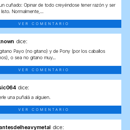
un cuñado: Opinar de todo creyéndose tener razón y ser
listo. Normalmente,...
VER COMENTARIO
known
dice:
gitano Payo (no gitano) y de Pony (por los caballos
os), o sea no gitano muy...
VER COMENTARIO
sic064
dice:
rle una puñalá a alguien.
VER COMENTARIO
antesdelheavymetal
dice: