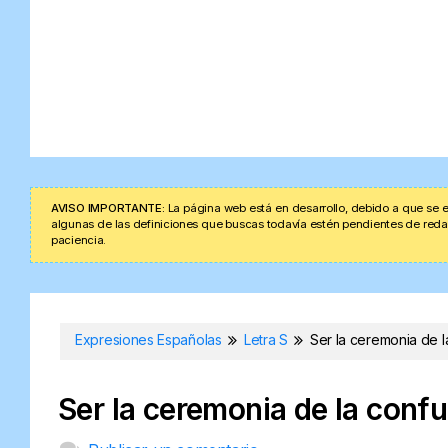
AVISO IMPORTANTE:
La página web está en desarrollo, debido a que se e
algunas de las definiciones que buscas todavía estén pendientes de redacta
paciencia.
Expresiones Españolas
Letra S
Ser la ceremonia de l
Ser la ceremonia de la conf