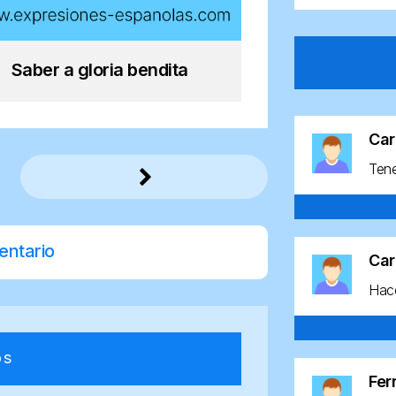
Saber a gloria bendita
Car
Ten
entario
Car
Hace
os
Fe