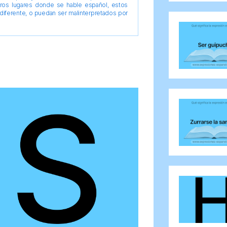
tros lugares donde se hable español, estos
diferente, o puedan ser malinterpretados por