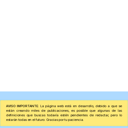
AVISO IMPORTANTE:
La página web está en desarrollo, debido a que se
están creando miles de publicaciones, es posible que algunas de las
definiciones que buscas todavía estén pendientes de redactar, pero lo
estarán todas en el futuro. Gracias por tu paciencia.