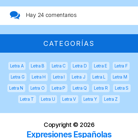
Hay
24 comentarios
CATEGORÍAS
Letra A
Letra B
Letra C
Letra D
Letra E
Letra F
Letra G
Letra H
Letra I
Letra J
Letra L
Letra M
Letra N
Letra O
Letra P
Letra Q
Letra R
Letra S
Letra T
Letra U
Letra V
Letra Y
Letra Z
Copyright ©
2026
Expresiones Españolas