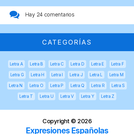
Hay
24 comentarios
CATEGORÍAS
Letra A
Letra B
Letra C
Letra D
Letra E
Letra F
Letra G
Letra H
Letra I
Letra J
Letra L
Letra M
Letra N
Letra O
Letra P
Letra Q
Letra R
Letra S
Letra T
Letra U
Letra V
Letra Y
Letra Z
Copyright ©
2026
Expresiones Españolas