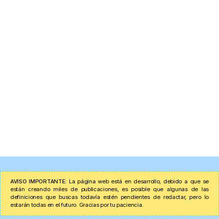
AVISO IMPORTANTE:
La página web está en desarrollo, debido a que se
están creando miles de publicaciones, es posible que algunas de las
definiciones que buscas todavía estén pendientes de redactar, pero lo
estarán todas en el futuro. Gracias por tu paciencia.