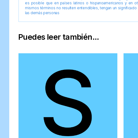
es posible que en países latinos o hispanoamericanos y en o
mismos términos no resulten entendibles, tengan un significado 
las demás personas
Puedes leer también...