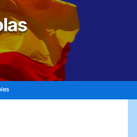
las
les