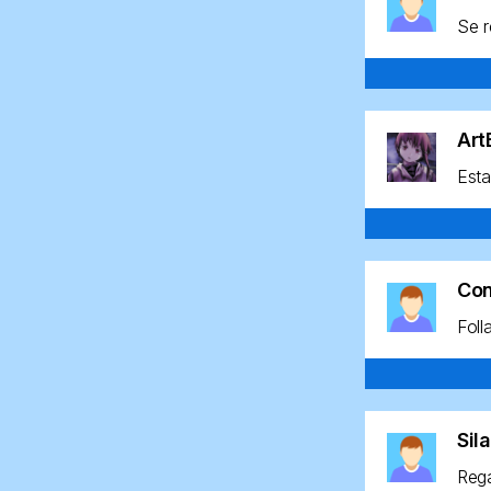
Se r
Ar
Esta
Co
Foll
Sil
Rega