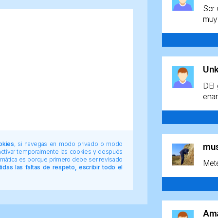
Ser 
muy 
Un
DEl 
enan
okies
, si navegas en modo privado o modo
mu
 activar temporalmente las cookies y después
tomática es porque primero debe ser revisado
Mete
das las faltas de respeto, escribir todo el
Am