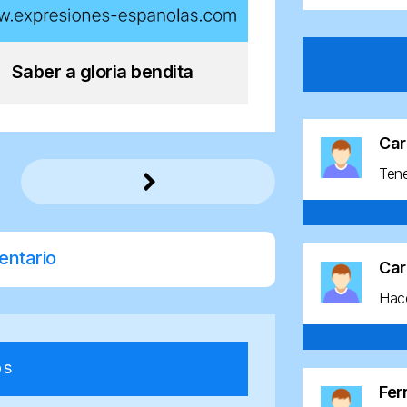
Saber a gloria bendita
Car
Ten
entario
Car
Hace
os
Fe