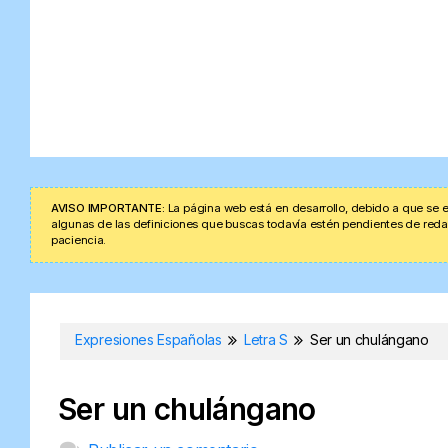
AVISO IMPORTANTE:
La página web está en desarrollo, debido a que se e
algunas de las definiciones que buscas todavía estén pendientes de redacta
paciencia.
Expresiones Españolas
Letra S
Ser un chulángano
Ser un chulángano