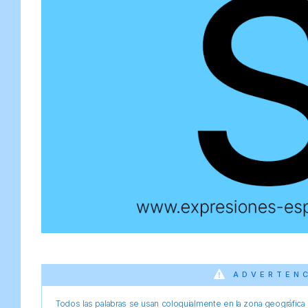
ADVERTEN
Todos las palabras se usan coloquialmente en la zona geográfica d