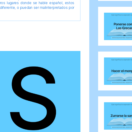
tros lugares donde se hable español, estos
diferente, o puedan ser malinterpretados por