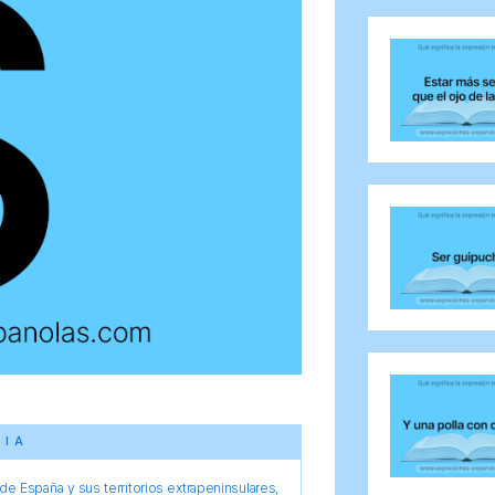
CIA
e España y sus territorios extrapeninsulares,