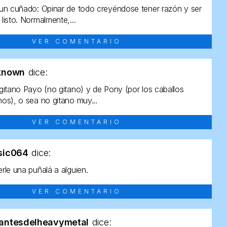
un cuñado: Opinar de todo creyéndose tener razón y ser
listo. Normalmente,...
VER COMENTARIO
known
dice:
gitano Payo (no gitano) y de Pony (por los caballos
os), o sea no gitano muy...
VER COMENTARIO
sic064
dice:
rle una puñalá a alguien.
VER COMENTARIO
antesdelheavymetal
dice: