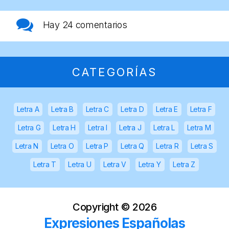
Hay
24 comentarios
CATEGORÍAS
Letra A
Letra B
Letra C
Letra D
Letra E
Letra F
Letra G
Letra H
Letra I
Letra J
Letra L
Letra M
Letra N
Letra O
Letra P
Letra Q
Letra R
Letra S
Letra T
Letra U
Letra V
Letra Y
Letra Z
Copyright ©
2026
Expresiones Españolas