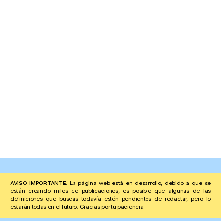
AVISO IMPORTANTE:
La página web está en desarrollo, debido a que se
están creando miles de publicaciones, es posible que algunas de las
definiciones que buscas todavía estén pendientes de redactar, pero lo
estarán todas en el futuro. Gracias por tu paciencia.