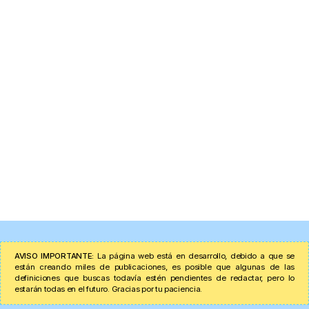
AVISO IMPORTANTE:
La página web está en desarrollo, debido a que se
están creando miles de publicaciones, es posible que algunas de las
definiciones que buscas todavía estén pendientes de redactar, pero lo
estarán todas en el futuro. Gracias por tu paciencia.