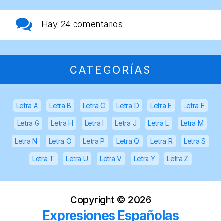
Hay
24 comentarios
CATEGORÍAS
Letra A
Letra B
Letra C
Letra D
Letra E
Letra F
Letra G
Letra H
Letra I
Letra J
Letra L
Letra M
Letra N
Letra O
Letra P
Letra Q
Letra R
Letra S
Letra T
Letra U
Letra V
Letra Y
Letra Z
Copyright ©
2026
Expresiones Españolas