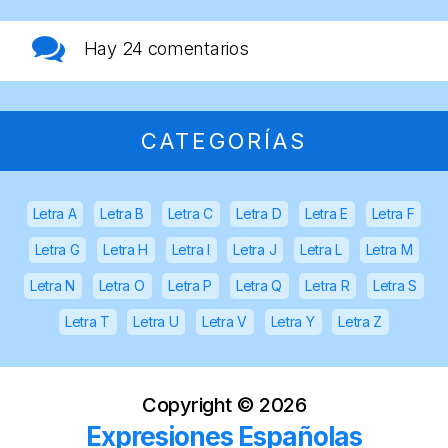
Hay
24 comentarios
CATEGORÍAS
Letra A
Letra B
Letra C
Letra D
Letra E
Letra F
Letra G
Letra H
Letra I
Letra J
Letra L
Letra M
Letra N
Letra O
Letra P
Letra Q
Letra R
Letra S
Letra T
Letra U
Letra V
Letra Y
Letra Z
Copyright ©
2026
Expresiones Españolas