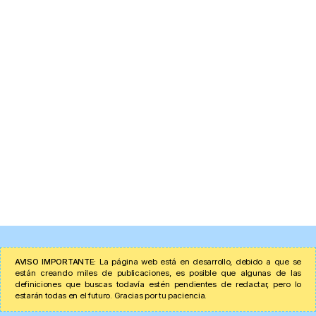
AVISO IMPORTANTE:
La página web está en desarrollo, debido a que se
están creando miles de publicaciones, es posible que algunas de las
definiciones que buscas todavía estén pendientes de redactar, pero lo
estarán todas en el futuro. Gracias por tu paciencia.