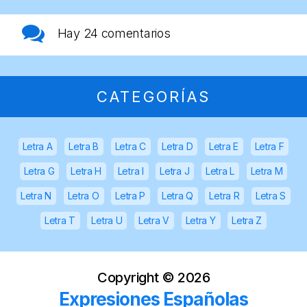
Hay
24 comentarios
CATEGORÍAS
Letra A
Letra B
Letra C
Letra D
Letra E
Letra F
Letra G
Letra H
Letra I
Letra J
Letra L
Letra M
Letra N
Letra O
Letra P
Letra Q
Letra R
Letra S
Letra T
Letra U
Letra V
Letra Y
Letra Z
Copyright ©
2026
Expresiones Españolas