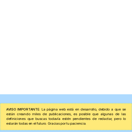
AVISO IMPORTANTE:
La página web está en desarrollo, debido a que se
están creando miles de publicaciones, es posible que algunas de las
definiciones que buscas todavía estén pendientes de redactar, pero lo
estarán todas en el futuro. Gracias por tu paciencia.