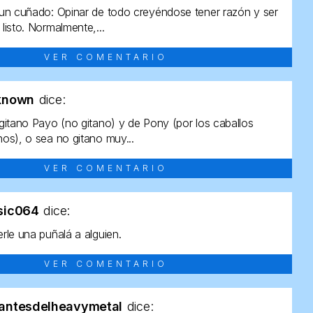
un cuñado: Opinar de todo creyéndose tener razón y ser
listo. Normalmente,...
VER COMENTARIO
known
dice:
gitano Payo (no gitano) y de Pony (por los caballos
os), o sea no gitano muy...
VER COMENTARIO
sic064
dice:
rle una puñalá a alguien.
VER COMENTARIO
antesdelheavymetal
dice: