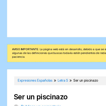
AVISO IMPORTANTE:
La página web está en desarrollo, debido a que se e
algunas de las definiciones que buscas todavía estén pendientes de redacta
paciencia.
Expresiones Españolas
Letra S
Ser un piscinazo
Ser un piscinazo