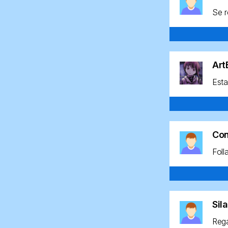
Se r
Ar
Esta
Co
Foll
Sil
Rega