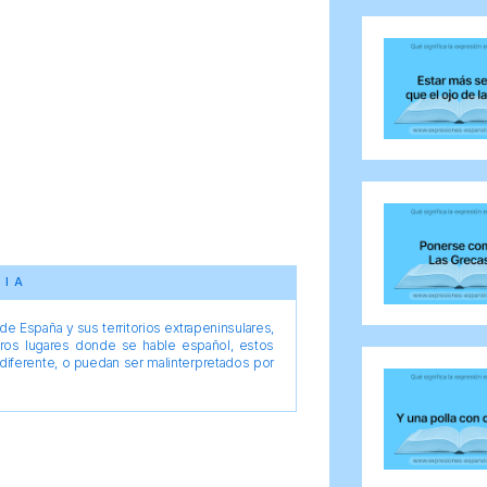
CIA
e España y sus territorios extrapeninsulares,
tros lugares donde se hable español, estos
diferente, o puedan ser malinterpretados por