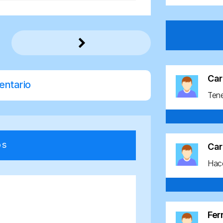
Car
entario
Ten
os
Car
Hace
Fe