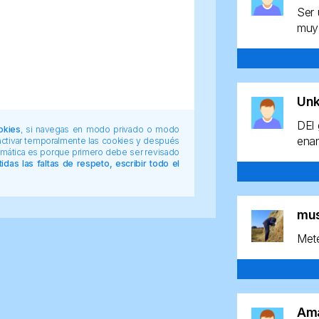
Ser 
muy 
Un
DEl 
okies
, si navegas en modo privado o modo
enan
 activar temporalmente las cookies y después
tomática es porque primero debe ser revisado
das las faltas de respeto, escribir todo el
mu
Mete
Am