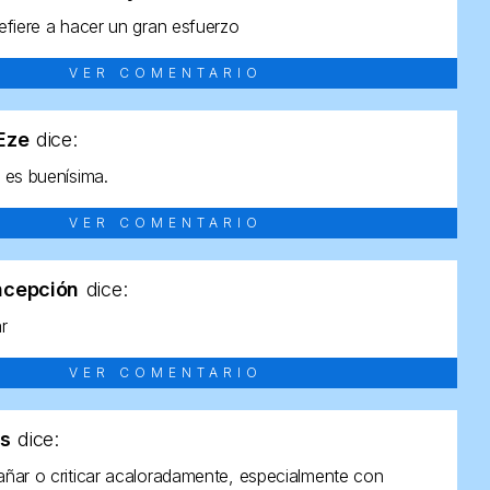
efiere a hacer un gran esfuerzo
VER COMENTARIO
tEze
dice:
 es buenísima.
VER COMENTARIO
ncepción
dice:
ar
VER COMENTARIO
as
dice:
ñar o criticar acaloradamente, especialmente con