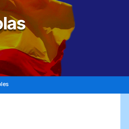
las
les