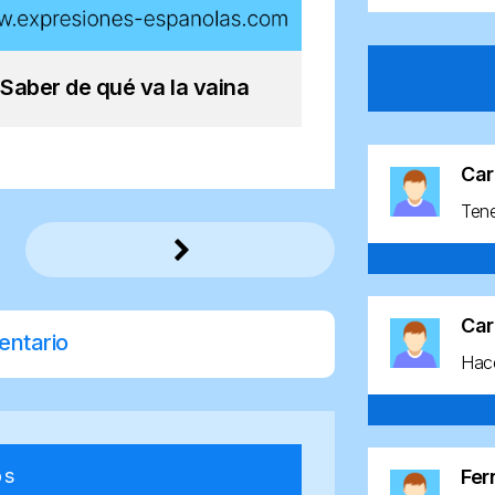
Saber de qué va la vaina
Car
Ten
Car
entario
Hace
os
Fe