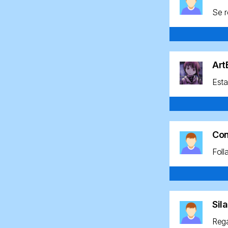
Se r
Ar
Esta
Co
Foll
Sil
Rega