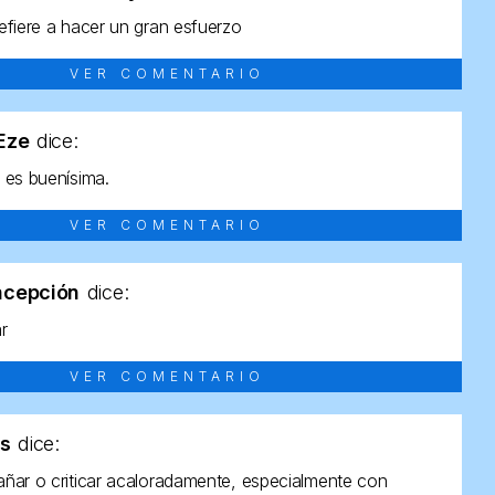
efiere a hacer un gran esfuerzo
VER COMENTARIO
tEze
dice:
 es buenísima.
VER COMENTARIO
ncepción
dice:
ar
VER COMENTARIO
as
dice:
ñar o criticar acaloradamente, especialmente con