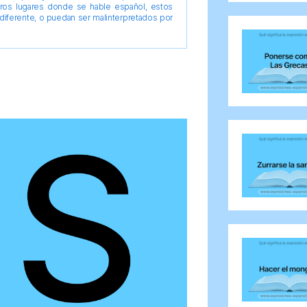
tros lugares donde se hable español, estos
diferente, o puedan ser malinterpretados por