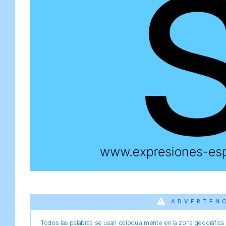
ADVERTEN
Todos las palabras se usan coloquialmente en la zona geográfica d