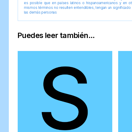
es posible que en países latinos o hispanoamericanos y en o
mismos términos no resulten entendibles, tengan un significado 
las demás personas
Puedes leer también...