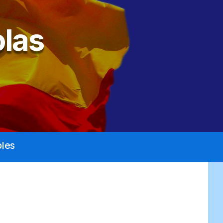
las
les