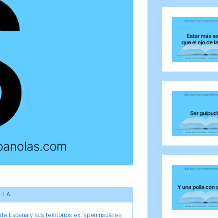
CIA
e España y sus territorios extrapeninsulares,