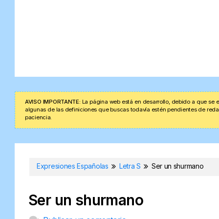
AVISO IMPORTANTE:
La página web está en desarrollo, debido a que se e
algunas de las definiciones que buscas todavía estén pendientes de redacta
paciencia.
Expresiones Españolas
Letra S
Ser un shurmano
Ser un shurmano