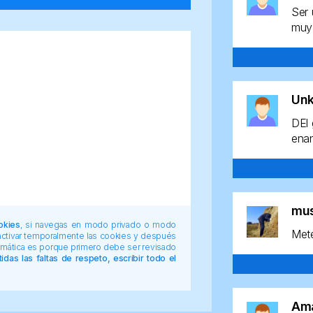
Ser 
muy 
Un
DEl 
enan
mu
okies
, si navegas en modo privado o modo
Mete
 activar temporalmente las cookies y después
tomática es porque primero debe ser revisado
das las faltas de respeto, escribir todo el
Am