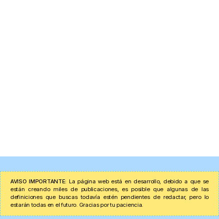
AVISO IMPORTANTE:
La página web está en desarrollo, debido a que se
están creando miles de publicaciones, es posible que algunas de las
definiciones que buscas todavía estén pendientes de redactar, pero lo
estarán todas en el futuro. Gracias por tu paciencia.