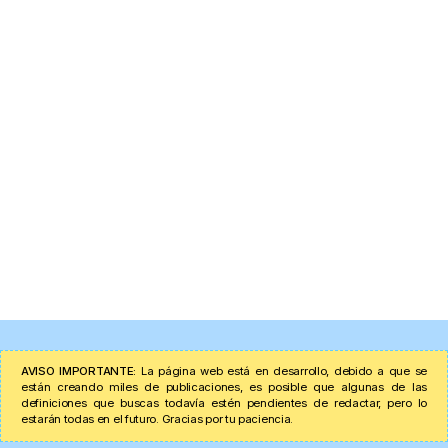
AVISO IMPORTANTE:
La página web está en desarrollo, debido a que se
están creando miles de publicaciones, es posible que algunas de las
definiciones que buscas todavía estén pendientes de redactar, pero lo
estarán todas en el futuro. Gracias por tu paciencia.