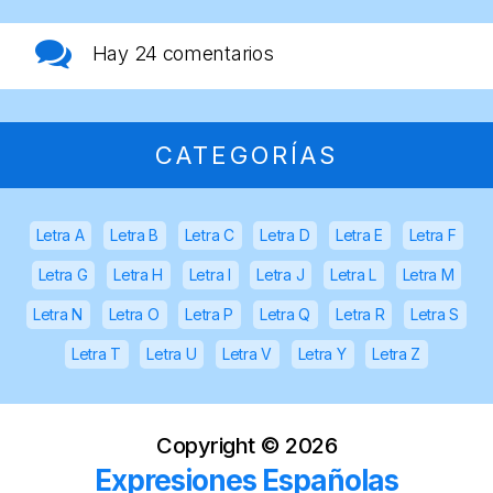
Hay
24 comentarios
CATEGORÍAS
Letra A
Letra B
Letra C
Letra D
Letra E
Letra F
Letra G
Letra H
Letra I
Letra J
Letra L
Letra M
Letra N
Letra O
Letra P
Letra Q
Letra R
Letra S
Letra T
Letra U
Letra V
Letra Y
Letra Z
Copyright ©
2026
Expresiones Españolas