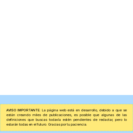
AVISO IMPORTANTE:
La página web está en desarrollo, debido a que se
están creando miles de publicaciones, es posible que algunas de las
definiciones que buscas todavía estén pendientes de redactar, pero lo
estarán todas en el futuro. Gracias por tu paciencia.