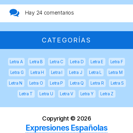
Hay
24 comentarios
CATEGORÍAS
Letra A
Letra B
Letra C
Letra D
Letra E
Letra F
Letra G
Letra H
Letra I
Letra J
Letra L
Letra M
Letra N
Letra O
Letra P
Letra Q
Letra R
Letra S
Letra T
Letra U
Letra V
Letra Y
Letra Z
Copyright ©
2026
Expresiones Españolas