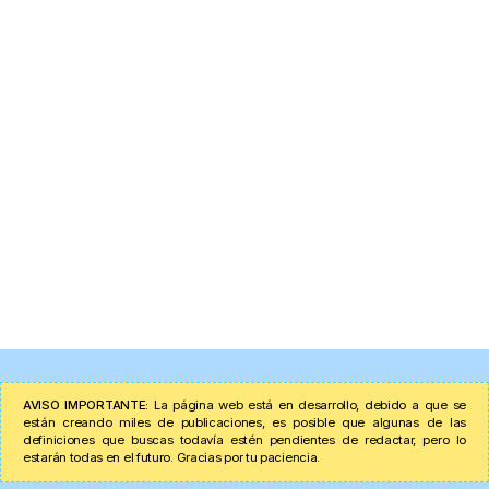
AVISO IMPORTANTE:
La página web está en desarrollo, debido a que se
están creando miles de publicaciones, es posible que algunas de las
definiciones que buscas todavía estén pendientes de redactar, pero lo
estarán todas en el futuro. Gracias por tu paciencia.