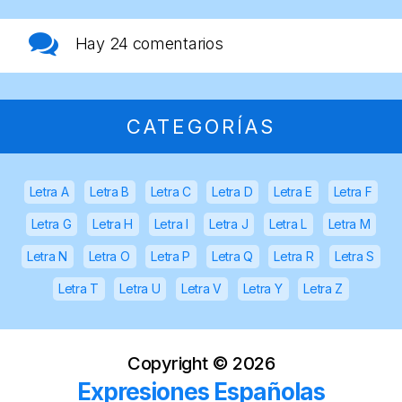
Hay
24 comentarios
CATEGORÍAS
Letra A
Letra B
Letra C
Letra D
Letra E
Letra F
Letra G
Letra H
Letra I
Letra J
Letra L
Letra M
Letra N
Letra O
Letra P
Letra Q
Letra R
Letra S
Letra T
Letra U
Letra V
Letra Y
Letra Z
Copyright ©
2026
Expresiones Españolas