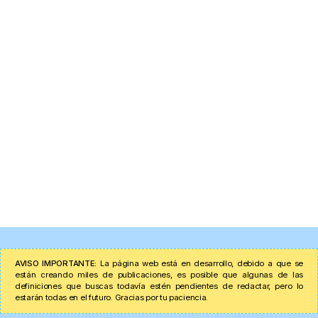
AVISO IMPORTANTE:
La página web está en desarrollo, debido a que se
están creando miles de publicaciones, es posible que algunas de las
definiciones que buscas todavía estén pendientes de redactar, pero lo
estarán todas en el futuro. Gracias por tu paciencia.