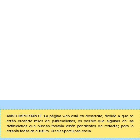
AVISO IMPORTANTE:
La página web está en desarrollo, debido a que se
están creando miles de publicaciones, es posible que algunas de las
definiciones que buscas todavía estén pendientes de redactar, pero lo
estarán todas en el futuro. Gracias por tu paciencia.