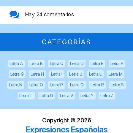
Hay
24 comentarios
CATEGORÍAS
Letra A
Letra B
Letra C
Letra D
Letra E
Letra F
Letra G
Letra H
Letra I
Letra J
Letra L
Letra M
Letra N
Letra O
Letra P
Letra Q
Letra R
Letra S
Letra T
Letra U
Letra V
Letra Y
Letra Z
Copyright ©
2026
Expresiones Españolas